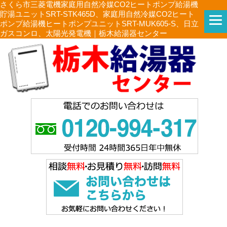
さくら市三菱電機家庭用自然冷媒CO2ヒートポンプ給湯機
貯湯ユニットSRT-STK465D、家庭用自然冷媒CO2ヒート
ポンプ給湯機ヒートポンプユニットSRT-MUK605-S、日立
ガスコンロ、太陽光発電機｜栃木給湯器センター