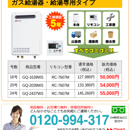
ガス給湯器・給湯専用タイプ
通常価格
販売価格
号数
商品型番
リモコン型番
（税込）
（税込）
50,000円
16号
127,980円
GQ-1639WS
RC-7607M
54,000円
20号
133,380円
GQ-2039WS
RC-7607M
55,000円
24号
145,260円
GQ-2437WS
RC-7607M