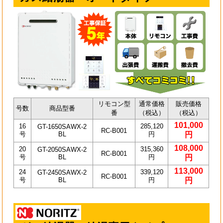
リモコン型
通常価格
販売価格
号数
商品型番
番
（税込）
（税込）
101,000
16
285,120
GT-1650SAWX-2
RC-B001
号
BL
円
円
108,000
20
315,360
GT-2050SAWX-2
RC-B001
号
BL
円
円
113,000
24
339,120
GT-2450SAWX-2
RC-B001
号
BL
円
円