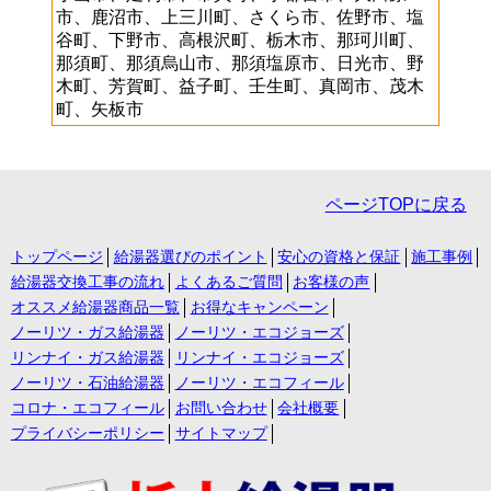
市、鹿沼市、上三川町、さくら市、佐野市、塩
谷町、下野市、高根沢町、栃木市、那珂川町、
那須町、那須烏山市、那須塩原市、日光市、野
木町、芳賀町、益子町、壬生町、真岡市、茂木
町、矢板市
ページTOPに戻る
トップページ
給湯器選びのポイント
安心の資格と保証
施工事例
給湯器交換工事の流れ
よくあるご質問
お客様の声
オススメ給湯器商品一覧
お得なキャンペーン
ノーリツ・ガス給湯器
ノーリツ・エコジョーズ
リンナイ・ガス給湯器
リンナイ・エコジョーズ
ノーリツ・石油給湯器
ノーリツ・エコフィール
コロナ・エコフィール
お問い合わせ
会社概要
プライバシーポリシー
サイトマップ