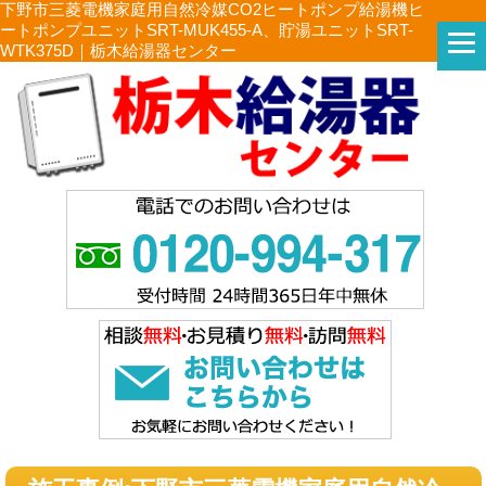
下野市三菱電機家庭用自然冷媒CO2ヒートポンプ給湯機ヒ
ートポンプユニットSRT-MUK455-A、貯湯ユニットSRT-
WTK375D｜栃木給湯器センター