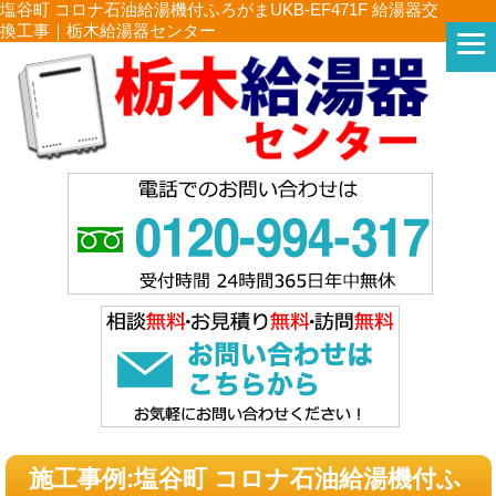
塩谷町 コロナ石油給湯機付ふろがまUKB-EF471F 給湯器交
換工事｜栃木給湯器センター
施工事例:塩谷町 コロナ石油給湯機付ふ