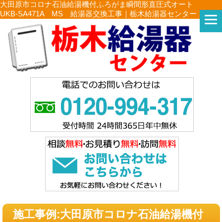
大田原市コロナ石油給湯機付ふろがま瞬間形直圧式オート
UKB-SA471A MS 給湯器交換工事｜栃木給湯器センター
施工事例:大田原市コロナ石油給湯機付