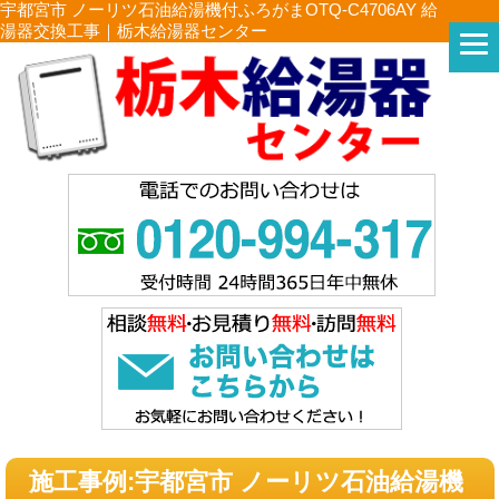
宇都宮市 ノーリツ石油給湯機付ふろがまOTQ-C4706AY 給
湯器交換工事｜栃木給湯器センター
施工事例:宇都宮市 ノーリツ石油給湯機