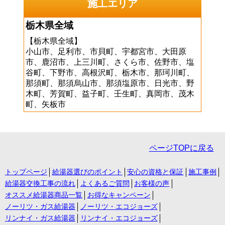
施工エリア
栃木県全域
【栃木県全域】
小山市、足利市、市貝町、宇都宮市、大田原
市、鹿沼市、上三川町、さくら市、佐野市、塩
谷町、下野市、高根沢町、栃木市、那珂川町、
那須町、那須烏山市、那須塩原市、日光市、野
木町、芳賀町、益子町、壬生町、真岡市、茂木
町、矢板市
ページTOPに戻る
トップページ
給湯器選びのポイント
安心の資格と保証
施工事例
給湯器交換工事の流れ
よくあるご質問
お客様の声
オススメ給湯器商品一覧
お得なキャンペーン
ノーリツ・ガス給湯器
ノーリツ・エコジョーズ
リンナイ・ガス給湯器
リンナイ・エコジョーズ