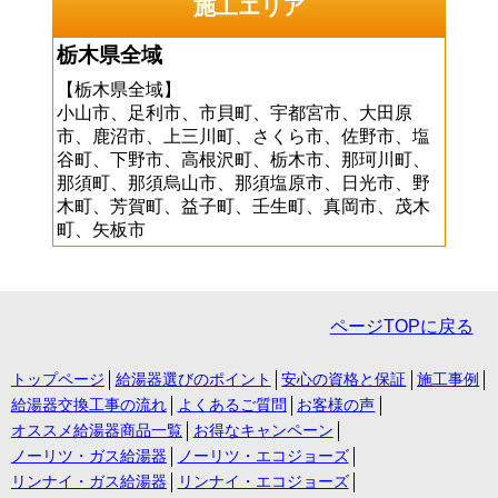
施工エリア
栃木県全域
【栃木県全域】
小山市、足利市、市貝町、宇都宮市、大田原
市、鹿沼市、上三川町、さくら市、佐野市、塩
谷町、下野市、高根沢町、栃木市、那珂川町、
那須町、那須烏山市、那須塩原市、日光市、野
木町、芳賀町、益子町、壬生町、真岡市、茂木
町、矢板市
ページTOPに戻る
トップページ
給湯器選びのポイント
安心の資格と保証
施工事例
給湯器交換工事の流れ
よくあるご質問
お客様の声
オススメ給湯器商品一覧
お得なキャンペーン
ノーリツ・ガス給湯器
ノーリツ・エコジョーズ
リンナイ・ガス給湯器
リンナイ・エコジョーズ