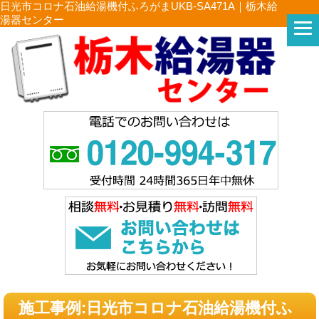
日光市コロナ石油給湯機付ふろがまUKB-SA471A｜栃木給
湯器センター
施工事例:日光市コロナ石油給湯機付ふ