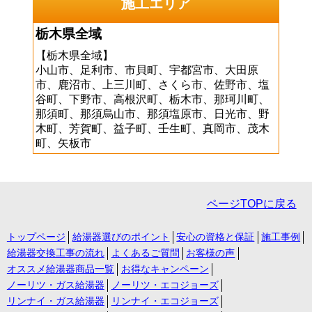
施工エリア
栃木県全域
【栃木県全域】
小山市、足利市、市貝町、宇都宮市、大田原
市、鹿沼市、上三川町、さくら市、佐野市、塩
谷町、下野市、高根沢町、栃木市、那珂川町、
那須町、那須烏山市、那須塩原市、日光市、野
木町、芳賀町、益子町、壬生町、真岡市、茂木
町、矢板市
ページTOPに戻る
トップページ
給湯器選びのポイント
安心の資格と保証
施工事例
給湯器交換工事の流れ
よくあるご質問
お客様の声
オススメ給湯器商品一覧
お得なキャンペーン
ノーリツ・ガス給湯器
ノーリツ・エコジョーズ
リンナイ・ガス給湯器
リンナイ・エコジョーズ