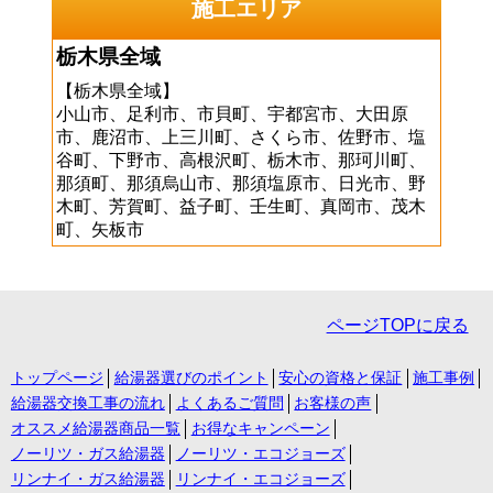
施工エリア
栃木県全域
【栃木県全域】
小山市、足利市、市貝町、宇都宮市、大田原
市、鹿沼市、上三川町、さくら市、佐野市、塩
谷町、下野市、高根沢町、栃木市、那珂川町、
那須町、那須烏山市、那須塩原市、日光市、野
木町、芳賀町、益子町、壬生町、真岡市、茂木
町、矢板市
ページTOPに戻る
トップページ
給湯器選びのポイント
安心の資格と保証
施工事例
給湯器交換工事の流れ
よくあるご質問
お客様の声
オススメ給湯器商品一覧
お得なキャンペーン
ノーリツ・ガス給湯器
ノーリツ・エコジョーズ
リンナイ・ガス給湯器
リンナイ・エコジョーズ