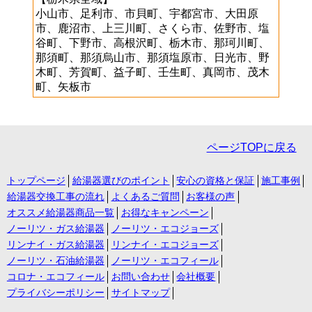
小山市、足利市、市貝町、宇都宮市、大田原
市、鹿沼市、上三川町、さくら市、佐野市、塩
谷町、下野市、高根沢町、栃木市、那珂川町、
那須町、那須烏山市、那須塩原市、日光市、野
木町、芳賀町、益子町、壬生町、真岡市、茂木
町、矢板市
ページTOPに戻る
トップページ
給湯器選びのポイント
安心の資格と保証
施工事例
給湯器交換工事の流れ
よくあるご質問
お客様の声
オススメ給湯器商品一覧
お得なキャンペーン
ノーリツ・ガス給湯器
ノーリツ・エコジョーズ
リンナイ・ガス給湯器
リンナイ・エコジョーズ
ノーリツ・石油給湯器
ノーリツ・エコフィール
コロナ・エコフィール
お問い合わせ
会社概要
プライバシーポリシー
サイトマップ