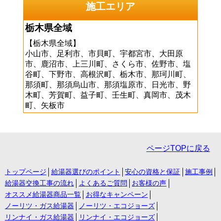
施工エリア
栃木県全域
【栃木県全域】
小山市、足利市、市貝町、宇都宮市、大田原
市、鹿沼市、上三川町、さくら市、佐野市、塩
谷町、下野市、高根沢町、栃木市、那珂川町、
那須町、那須烏山市、那須塩原市、日光市、野
木町、芳賀町、益子町、壬生町、真岡市、茂木
町、矢板市
ページTOPに戻る
トップページ
給湯器選びのポイント
安心の資格と保証
施工事例
給湯器交換工事の流れ
よくあるご質問
お客様の声
オススメ給湯器商品一覧
お得なキャンペーン
ノーリツ・ガス給湯器
ノーリツ・エコジョーズ
リンナイ・ガス給湯器
リンナイ・エコジョーズ