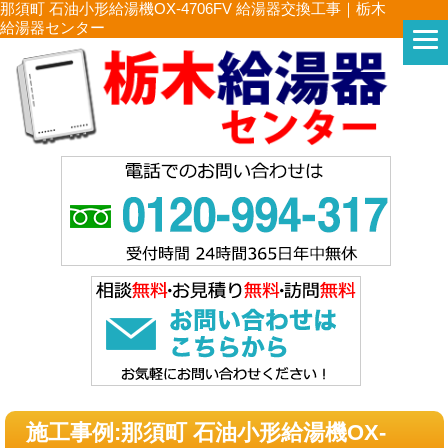
那須町 石油小形給湯機OX-4706FV 給湯器交換工事｜栃木
給湯器センター
施工事例:那須町 石油小形給湯機OX-