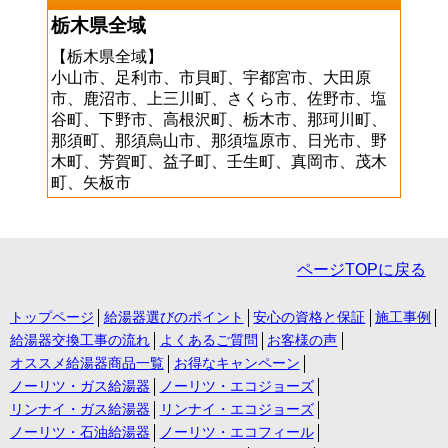
栃木県全域
【栃木県全域】
小山市、足利市、市貝町、宇都宮市、大田原
市、鹿沼市、上三川町、さくら市、佐野市、塩
谷町、下野市、高根沢町、栃木市、那珂川町、
那須町、那須烏山市、那須塩原市、日光市、野
木町、芳賀町、益子町、壬生町、真岡市、茂木
町、矢板市
ページTOPに戻る
トップページ
給湯器選びのポイント
安心の資格と保証
施工事例
給湯器交換工事の流れ
よくあるご質問
お客様の声
オススメ給湯器商品一覧
お得なキャンペーン
ノーリツ・ガス給湯器
ノーリツ・エコジョーズ
リンナイ・ガス給湯器
リンナイ・エコジョーズ
ノーリツ・石油給湯器
ノーリツ・エコフィール